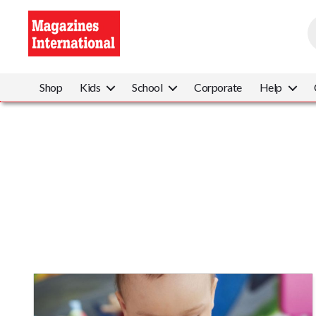
P
s
Magazines
International
Shop
Kids
School
Corporate
Help