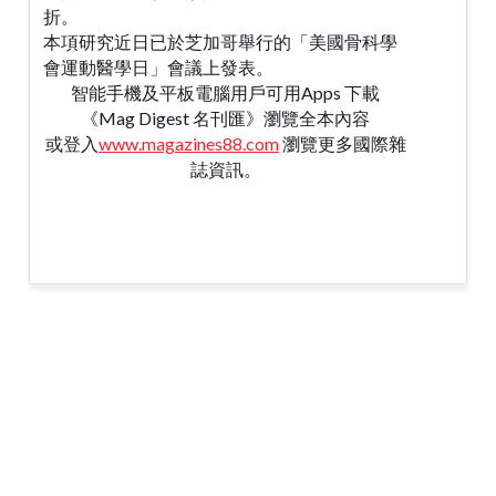
折。
本項研究近日已於芝加哥舉行的「美國骨科學
會運動醫學日」會議上發表。
智能手機及平板電腦用戶可用Apps 下載
《Mag Digest 名刊匯》瀏覽全本內容
或登入
www.magazines88.com
瀏覽更多國際雜
誌資訊。