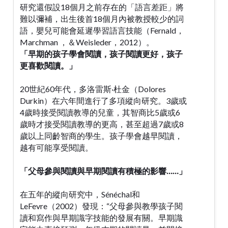
研究還假設18個月之前存在的「語言差距」將
難以彌補，出生後首18個月內被教授較少的詞
語，嬰兒可能會延遲學習語言技能（Fernald，
Marchman ，＆Weisleder，2012）。
「早期的孩子學會閱讀，孩子閱讀更好，孩子
更喜歡閱讀。」
20世紀60年代，多洛雷斯·杜金（Dolores
Durkin）在六年間進行了多項縱向研究。3歲或
4歲時接受閱讀教導的兒童，其智商比5歲或6
歲時才接受閱讀教導的更高，甚至超過7歲或8
歲以上同齡智商的學生。孩子學會越早閱讀，
越有可能享受閱讀。
「父母參與閱讀與早期閱讀有積極的影響
……
」
在五年的縱向研究中，Sénéchal和
LeFevre（2002）發現：“父母參與教學孩子閱
讀和寫作與早期識字技能的發展有關。早期識