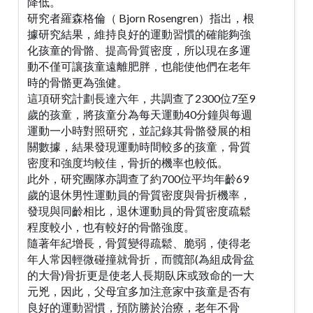
降低。
研究者羅森格倫（ Bjorn Rosengren）指出，根
據研究結果，維持良好的運動習慣的確能夠強
化孩童的骨骼、提高骨質密度，所以現在多運
動不僅可讓孩童遠離肥胖，也能使他們在老年
時的骨骼更為強健。
這項研究計劃長達六年，共調查了2300位7至9
歲的孩童，將孩童分為每天運動40分鐘與每週
運動一小時對照研究，並記錄其骨骼發展的相
關數據，結果發現運動時間較多的孩童，骨質
密度和強度均較佳，骨折的機率也較低。
此外，研究團隊亦調查了約700位平均年齡69
歲的退休男性運動員的骨質密度與骨折機率，
發現與同齡相比，退休運動員的骨質密度疏鬆
程度較小，也有較好的骨骼強度。
隨著年紀增長，骨質變得疏鬆、脆弱，使得老
年人常因輕微碰撞就骨折，而髖部(為組成骨盆
的大骨)骨折更是使老人長期臥床或致命的一大
元兇，因此，父母宜多加注意家中孩童是否有
良好的運動習慣，預防勝於治療，老年不骨