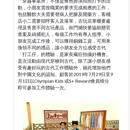
「穿越事業所」不僅是角色扮演拍照打卡的活
動，小朋友需按職業的要求完成相應的工作，
包括醫館大夫需要替病人把脈及開藥方，客棧
店小二需要招呼客人及落單，古玩店掌櫃要處
理及售賣不同古玩產品，衙門捕快要協助懸官
查案及緝捕犯人，每個工作均有專人指導。小
朋友完成工作後，可以獲得銅錢工資，可用來
換領不同的禮品，讓小朋友全方位感受古代
「打工仔」的體驗，是家長瘋狂拍攝好機會。
是次活動由現代穿梭到古代，除了讓小朋友感
受有趣好玩的古代工作體驗外，籍此增加他們
對中國文化的認知。顧客於2019年7月29日至9
月1日以Olympian Kids 或S+ Reward會員積分
即可參加工作體驗一次。