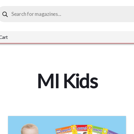
roducts
earch
Cart
MI Kids