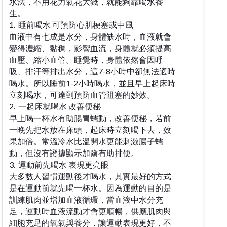
水法，不用花力氣花大錢，就能夠靠喝水養
生。
1. 睡前喝水 可預防心肌梗塞或中風
血液中有七成是水分，身體缺水時，血液就會
變得濃縮、黏稠，影響血流，身體就必須提高
血壓、縮小血管。睡覺時，身體依然會因呼
吸、排汗等排出水分，這7-8小時中卻無法適時
喝水。所以睡前1-2小時喝水，並且早上起床時
立刻喝水，可達到預防血管阻塞的妙效。
2. 一起床就喝水 改善便秘
早上喝一杯水有助腸胃蠕動，改善便秘，若前
一晚先把水放在床頭，起床時立刻喝下去，效
果加倍。常溫冷水比溫開水更能刺激腸子蠕
動，但沒有證據顯示加鹽有助排便。
3. 運動前先喝水 表現更亮眼
大多數人習慣運動後才喝水，其實最好的方式
是在運動前就先喝一杯水。因為運動的目的是
訓練肌肉並增加血液循環，當血液中水分充
足，運動時血液流動才會更順暢，供應肌肉與
細胞充足的氧氣與養分，讓運動表現更好，不