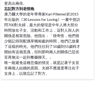
更高出兩倍。
忘記對方到老恨晚
康乃爾大學的老年學專家Karl Pillemer於2015
年出版的《30 Lessons for Loving》一書中曾訪
問700對夫婦，最大的發現是中年人將大部分
時間放在子女、活動和工作上，這對人與人的
關係是相當危險。他指出：「很奇怪，他們很
少能記得與配偶單獨相處的時間，他們已放棄
了這樣的時光。他們往往到了50歲到55歲時才
開始有這個意識，但到那時兩人的關係已惡劣
至再無法一起到餐廳聊天。」
唯一能避免這種悲傷的情況，就是記著子女並
非兩個人結婚的原因。夫婦不應過度專注在子
女身上，以致忘記了對方。