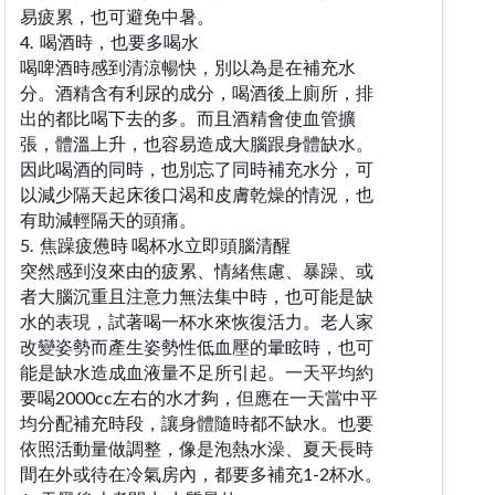
易疲累，也可避免中暑。
4. 喝酒時，也要多喝水
喝啤酒時感到清涼暢快，別以為是在補充水
分。酒精含有利尿的成分，喝酒後上廁所，排
出的都比喝下去的多。而且酒精會使血管擴
張，體溫上升，也容易造成大腦跟身體缺水。
因此喝酒的同時，也別忘了同時補充水分，可
以減少隔天起床後口渴和皮膚乾燥的情況，也
有助減輕隔天的頭痛。
5. 焦躁疲憊時 喝杯水立即頭腦清醒
突然感到沒來由的疲累、情緒焦慮、暴躁、或
者大腦沉重且注意力無法集中時，也可能是缺
水的表現，試著喝一杯水來恢復活力。老人家
改變姿勢而產生姿勢性低血壓的暈眩時，也可
能是缺水造成血液量不足所引起。一天平均約
要喝2000cc左右的水才夠，但應在一天當中平
均分配補充時段，讓身體隨時都不缺水。也要
依照活動量做調整，像是泡熱水澡、夏天長時
間在外或待在冷氣房內，都要多補充1-2杯水。