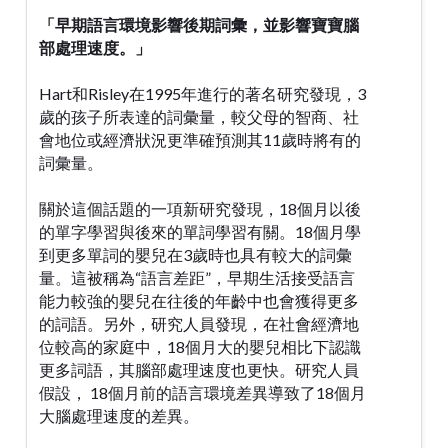
「早期語言環境影響後期詞彙，並影響寶寶腦
部處理速度。」
Hart和Risley在1995年進行的著名研究發現，3
歲的孩子所表達的詞彙量，較父母的智商、社
會地位或經濟狀況更準確預測其11歲時將有的
詞彙量。
關於這個話題的一項新研究發現，18個月以後
的單字學習與後來的單詞學習有關。18個月學
到更多單詞的嬰兒在3歲時也具有較大的詞彙
量。這被稱為“語言差距”，早期生活接受語言
能力較強的嬰兒在往後的年齡中也會獲得更多
的詞語。另外，研究人員發現，在社會經濟地
位較高的家庭中，18個月大的嬰兒相比下認識
更多詞語，其腦部處理速度也更快。研究人員
假設， 18個月前的語言環境差異導致了18個月
大腦處理速度的差異。