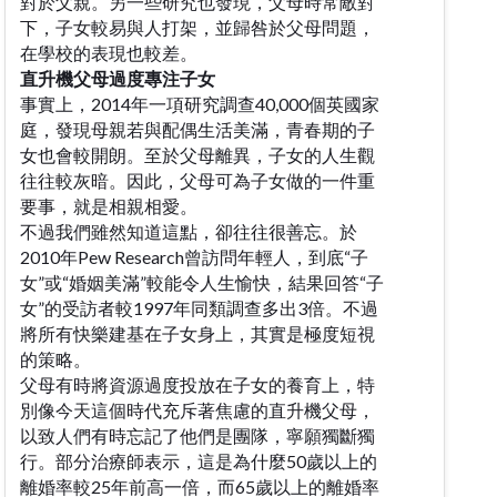
對於父親。另一些研究也發現，父母時常敵對
下，子女較易與人打架，並歸咎於父母問題，
在學校的表現也較差。
直升機父母過度專注子女
事實上，2014年一項研究調查40,000個英國家
庭，發現母親若與配偶生活美滿，青春期的子
女也會較開朗。至於父母離異，子女的人生觀
往往較灰暗。因此，父母可為子女做的一件重
要事，就是相親相愛。
不過我們雖然知道這點，卻往往很善忘。於
2010年Pew Research曾訪問年輕人，到底“子
女”或“婚姻美滿”較能令人生愉快，結果回答“子
女”的受訪者較1997年同類調查多出3倍。不過
將所有快樂建基在子女身上，其實是極度短視
的策略。
父母有時將資源過度投放在子女的養育上，特
別像今天這個時代充斥著焦慮的直升機父母，
以致人們有時忘記了他們是團隊，寧願獨斷獨
行。部分治療師表示，這是為什麼50歲以上的
離婚率較25年前高一倍，而65歲以上的離婚率