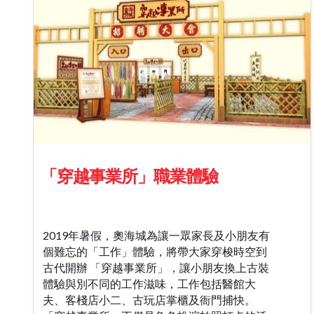
「穿越事業所」職業體驗
2019年暑假，奧海城為讓一眾家長及小朋友有
個難忘的「工作」體驗，將帶大家穿梭時空到
古代開辦 「穿越事業所」，讓小朋友換上古裝
體驗與別不同的工作滋味，工作包括醫館大
夫、客棧店小二、古玩店掌櫃及衙門捕快。