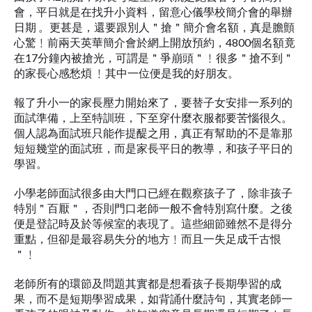
會，平日就是在找升小資料，留意心儀學校簡介會的舉辦
日期 。更甚是，還要跟別人＂搶＂簡介會名額，真是膽顫
心驚﹗前兩天英華簡介會於網上開放預約，4800個名額竟
在17分鐘內被搶光，可謂是＂爭崩頭＂﹗很多＂搶不到＂
的家長心感愁煩 ﹗其中一位便是我的好朋友。
報了升小一的家長壓力開始來了，要替子女安排一系列的
面試準備，上至特訓班，下至穿什麼衣服都要苦惱很久。
個人認為面試班只能作提醍之用，真正有幫助的不是靠那
短短幾堂的面試班，而是家長平日的教導，和孩子平日的
學習。
小學老師面試很多由大門口已經在觀察孩子了，除非孩子
特別＂百厭＂，否則門口老師一般不會特別寫什麼。之後
便是登記時及於等候室的表現了。這些細節雖然不是得分
重點，但卻是最容易失分的地方﹗而且一失足成千古恨
＂﹗
老師所有的環節及問題其實都是想看孩子長期學習的成
果，而不是短期學習成果，如背誦什麼詩句，其實老師一