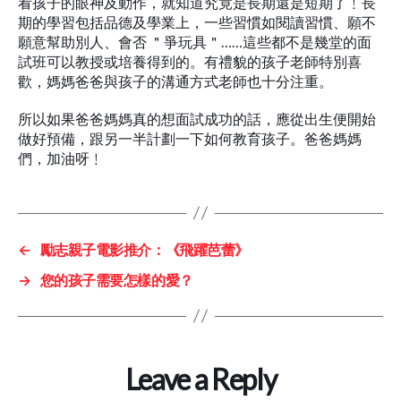
看孩子的眼神及動作，就知道究竟是長期還是短期了﹗長
期的學習包括品德及學業上，一些習慣如閱讀習慣、願不
願意幫助別人、會否 ＂爭玩具＂……這些都不是幾堂的面
試班可以教授或培養得到的。有禮貌的孩子老師特別喜
歡，媽媽爸爸與孩子的溝通方式老師也十分注重。
所以如果爸爸媽媽真的想面試成功的話，應從出生便開始
做好預備，跟另一半計劃一下如何教育孩子。爸爸媽媽
們，加油呀﹗
←
勵志親子電影推介：《飛躍芭蕾》
→
您的孩子需要怎樣的愛？
Leave a Reply