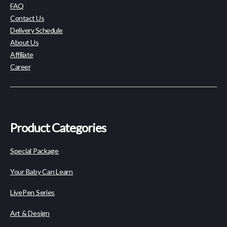
FAQ
Contact Us
Delivery Schedule
About Us
Affiliate
Career
Product Categories
Special Package
Your Baby Can Learn
LivePen Series
Art & Design