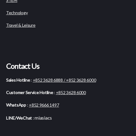
STEM
Technology
Travel & Leisure
Contact Us
Sales Hotline
:
+852 3628 6888 / +852 3628 6000
Customer Service Hotline
:
+852 3628 6000
WhatsApp
:
+852 9666 1497
miasiacs
LINE/WeChat
: