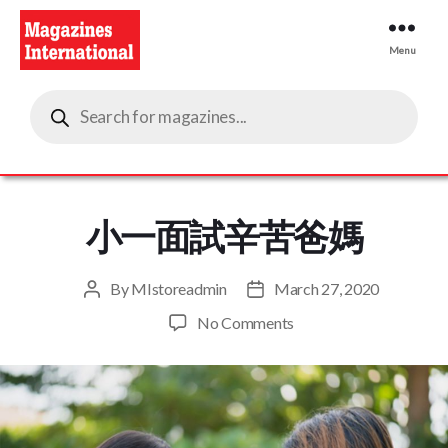
Menu
Magazines
Products
International
search
小一面試辛苦爸媽
By
MIstoreadmin
March 27, 2020
Post
Post
author
date
on
No Comments
小
一
面
試
辛