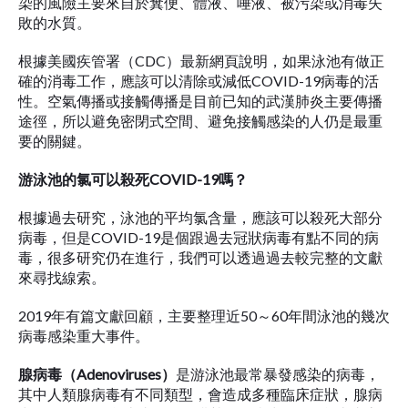
染的風險主要來自於糞便、體液、唾液、被污染或消毒失
敗的水質。
根據美國疾管署（CDC）最新網頁說明，如果泳池有做正
確的消毒工作，應該可以清除或減低COVID-19病毒的活
性。空氣傳播或接觸傳播是目前已知的武漢肺炎主要傳播
途徑，所以避免密閉式空間、避免接觸感染的人仍是最重
要的關鍵。
游泳池的氯可以殺死
COVID-19
嗎？
根據過去研究，泳池的平均氯含量，應該可以殺死大部分
病毒，但是COVID-19是個跟過去冠狀病毒有點不同的病
毒，很多研究仍在進行，我們可以透過過去較完整的文獻
來尋找線索。
2019年有篇文獻回顧，主要整理近50～60年間泳池的幾次
病毒感染重大事件。
腺病毒（
Adenoviruses
）
是游泳池最常暴發感染的病毒，
其中人類腺病毒有不同類型，會造成多種臨床症狀，腺病