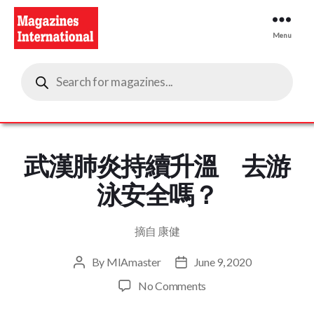
Menu
Magazines
Products
International
search
武漢肺炎持續升溫 去游
泳安全嗎？
摘自 康健
By
MIAmaster
June 9, 2020
Post
Post
author
date
on
No Comments
武