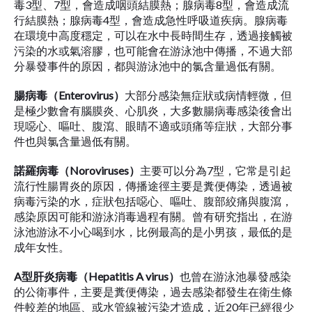
毒3型、7型，會造成咽頭結膜熱；腺病毒8型，會造成流
行結膜熱；腺病毒4型，會造成急性呼吸道疾病。腺病毒
在環境中高度穩定，可以在水中長時間生存，透過接觸被
污染的水或氣溶膠，也可能會在游泳池中傳播，不過大部
分暴發事件的原因，都與游泳池中的氯含量過低有關。
腸病毒（
Enterovirus
）
大部分感染無症狀或病情輕微，但
是極少數會有腦膜炎、心肌炎，大多數腸病毒感染後會出
現噁心、嘔吐、腹瀉、眼睛不適或頭痛等症狀，大部分事
件也與氯含量過低有關。
諾羅病毒（
Noroviruses
）
主要可以分為7型，它常是引起
流行性腸胃炎的原因，傳播途徑主要是糞便傳染，透過被
病毒污染的水，症狀包括噁心、嘔吐、腹部絞痛與腹瀉，
感染原因可能和游泳消毒過程有關。曾有研究指出，在游
泳池游泳不小心喝到水，比例最高的是小男孩，最低的是
成年女性。
A
型肝炎病毒（
Hepatitis A virus
）
也曾在游泳池暴發感染
的公衛事件，主要是糞便傳染，過去感染都發生在衛生條
件較差的地區、或水管線被污染才造成，近20年已經很少