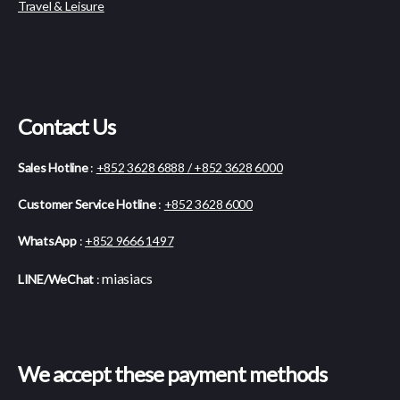
Travel & Leisure
Contact Us
Sales Hotline
:
+852 3628 6888 / +852 3628 6000
Customer Service Hotline
:
+852 3628 6000
WhatsApp
:
+852 9666 1497
miasiacs
LINE/WeChat
:
We accept these payment methods