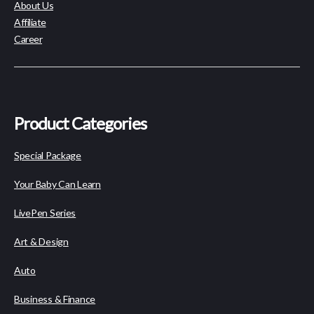
About Us
Affiliate
Career
Product Categories
Special Package
Your Baby Can Learn
LivePen Series
Art & Design
Auto
Business & Finance