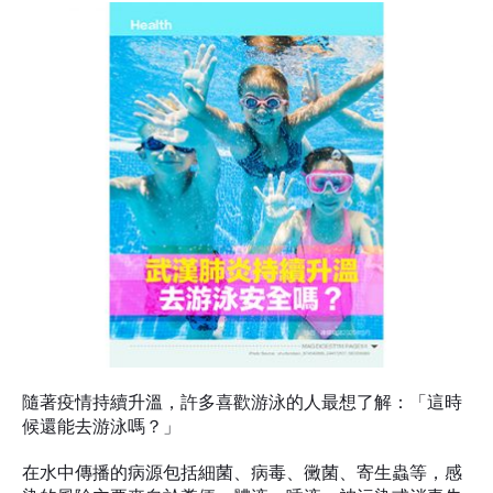
漢
肺
炎
持
續
升
溫
去
游
泳
安
全
嗎？
隨著疫情持續升溫，許多喜歡游泳的人最想了解：「這時
候還能去游泳嗎？」
在水中傳播的病源包括細菌、病毒、黴菌、寄生蟲等，感