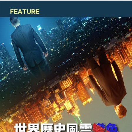
界
歷
史
風
雲
變
色
2050
年
最
新
預
測