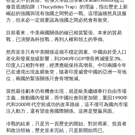
修昔底德陷阱（Thucydides Trap）的理論，指出歷史上新
崛起的強國與現有強國之間勢必一戰。這理論雖然具說服
力，但未必一定就要認為強國之間必然會有衝突。
目前看來，中美兩國關係的確已相當緊張。本來的貿易
戰，已演變為科技戰，再到人權和領土的爭拗。
然而並非只有中美關係這個不穩定因素。中國由於受人口
老化和發展放緩影響，到2040年GDP增長將減慢至3%。
印度人口相對年輕，經濟應能保持高增長。中印兩國今年
已在邊境出現血腥衝突，隨著印度威脅中國的亞洲一哥地
位，兩國的緊張關係只會有增無減。
當然最佳劇本仍有機會出現，就是歐美繼續奉行自由市場
主義，推動國內發展，而中國社會則更加開，重回1990年
代和2000年代空前成功的改革路線，這不僅可為國內市場
注入動力，還有望改善國際關係。這將是雙贏局面。
冷戰的結束，只是另一頁歷史的開始。對於商家、投資者
和政治領袖，歷史並未完結，只是新開始而已。