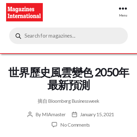
Menu
Magazines
Products
International
search
世界歷史風雲變色 2050年
最新預測
摘自 Bloomberg Businessweek
By
MIAmaster
January 15, 2021
Post
Post
author
date
on
No Comments
世