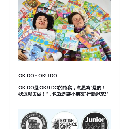
OKIDO = OK! I DO
OKIDO
是
OK! I DO
的縮寫，意
思
為“是的！
我這就去做！”，也就是讓小朋友“行動起來
!
”