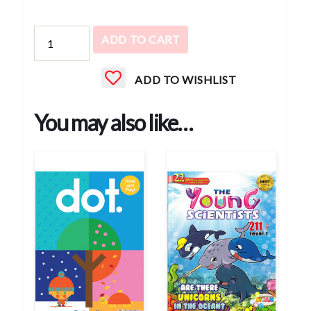
OKIDO
ADD TO CART
(MI
STEM
ADD TO WISHLIST
現
有
You may also like…
客
戶)
quantity