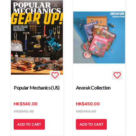
Popular Mechanics (US)
Anorak Collection
HK
$
540.00
HK
$
450.00
HK
$
642.00
HK
$
450.00
ADD TO CART
ADD TO CART