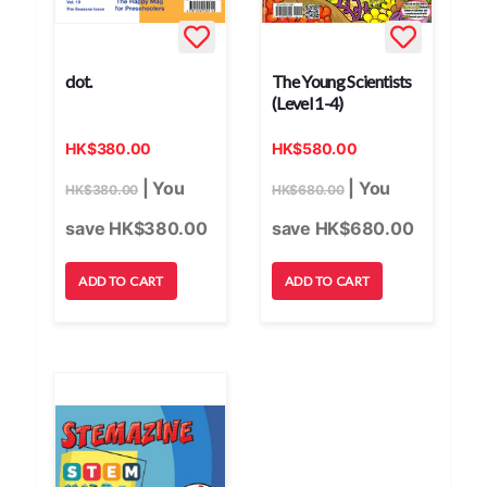
dot.
The Young Scientists
(Level 1-4)
HK
$
380.00
HK
$
580.00
| You
| You
HK
$
380.00
HK
$
680.00
save HK
$
380.00
save HK
$
680.00
ADD TO CART
ADD TO CART