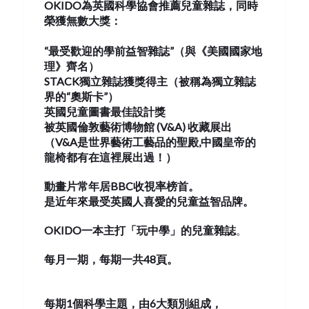
OKIDO
為
英國科學協會推薦
兒童雜誌
，同時
榮獲
無數大獎：
“最受歡迎的學前益智雜誌”（與
《
美國國家地
理
》
齊名）
STACK
獨立雜誌獲獎得主（被稱為獨立雜誌
界的“奧斯卡”）
英國兒童圖書最佳設計獎
被英國
倫
敦藝術博物館
(V&A)
收藏展出
（
V&A
是世界藝術工藝品的聖殿
,
中國皇帝的
龍椅都有在這裡展出過！
）
動畫片常年居
BBC
收視率榜首。
是近年來最受英國人喜愛的兒童益智品牌。
OKIDO
一本主打「玩中學」的
兒童雜誌
。
每月一期，每期一共
48
頁。
每期
1
個科學主題，
由
6
大
類別
組成，