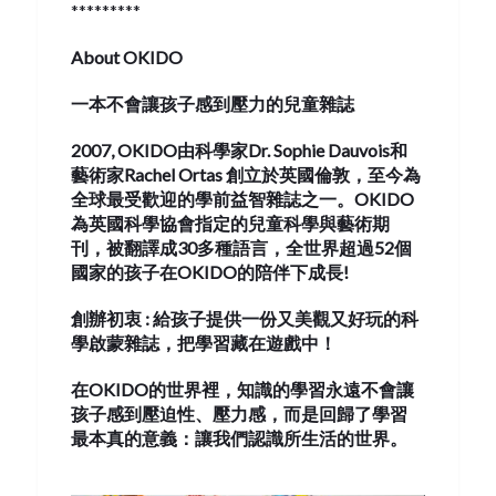
*********
About OKIDO
一本
不會讓孩子感到壓力
的兒童雜誌
2007,
OKIDO
由科學家
Dr. Sophie
Dauvois
和
藝術家
Rachel
Ortas
創立
於英國倫敦，至今為
全球最受歡迎的學前益智雜誌之一。OKIDO
為英國科學協會指定的兒童科學與藝術期
刊，被翻譯成30多種語言，全世界超過52個
國家的孩子在OKIDO的陪伴下成長!
創辦初衷
:
給孩子提供一份又美
觀
又好玩的科
學啟蒙雜誌，把學習藏在遊戲中！
在
OKIDO
的世界裡，知識的學習永遠不會讓
孩子感到壓迫性、壓力感，而是回歸了學習
最本真的意義：讓我們認識所生活的世界。