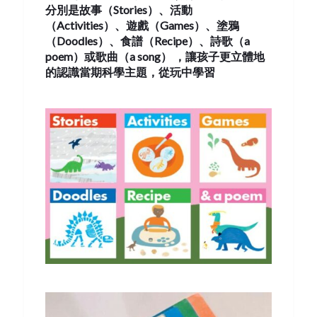
分別是故事（
Stories
）、活動
（
Activities
）、遊戲（
Games
）、塗鴉
（
Doodles
）、食譜（
Recipe
）、詩歌（
a
poem
）或歌曲（
a song
）
，
讓孩子更
立體
地
的認識
當
期
科學主題
，從
玩中學
習