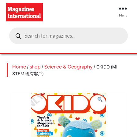
Menu
Magazines
Products
International
search
Home
shop
Science & Geography
/
/
/ OKIDO (MI
STEM 現有客戶)