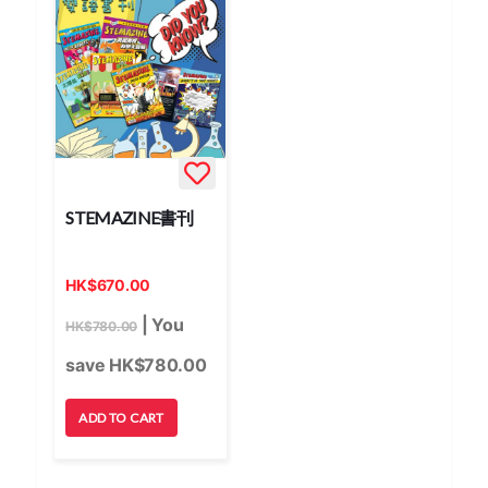
STEMAZINE書刊
HK
$
670.00
| You
HK
$
780.00
save HK
$
780.00
ADD TO CART