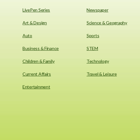
LivePen Series
Newspaper
Art & Design
Science & Geography
Auto
Sports
Business & Finance
STEM
Children & Family
Technology
Current Affairs
Travel & Leisure
Entertainment