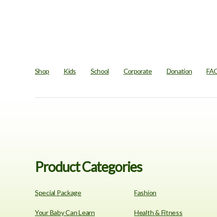
Shop
Kids
School
Corporate
Donation
FA
Product Categories
Special Package
Fashion
Your Baby Can Learn
Health & Fitness