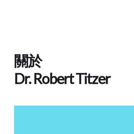
關於
Dr. Robert Titzer