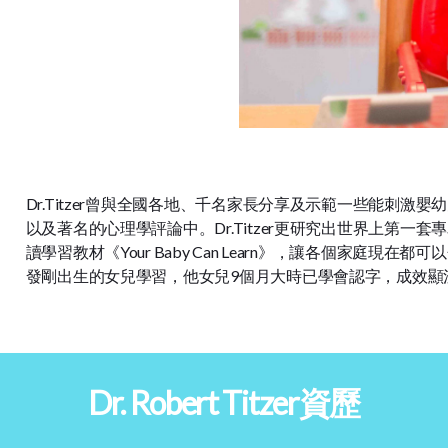
Dr.Titzer曾與全國各地、千名家長分享及示範一些能刺
以及著名的心理學評論中。Dr.Titzer更研究出世界上第一
讀學習教材《Your Baby Can Learn》，讓各個家庭
發剛出生的女兒學習，他女兒9個月大時已學會認字，成效顯
Dr. Robert Titzer資歷