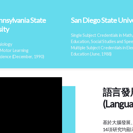
nsylvania State
San Diego State Univ
ity
Single Subject Credentials in Math,
Education, Social Studies and Spe
siology
Multiple Subject Credentials in El
 Motor Learning
Education (June, 1988)
cience (December, 1990)
語言發
(Langua
基於大腦發展
14項研究均