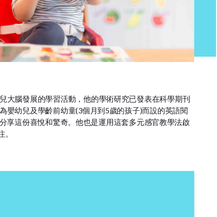
激嬰幼兒大腦發展的學習活動，他的學術研究已發表在科學期刊
套專為嬰幼兒及學齡前幼童(3個月到5歲的孩子)而設的英語閱
現在都可以分享這份喜悅和驚奇。他也是運用這套多元感官教學法啟
注。