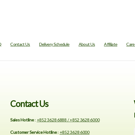
Q
Contact Us
Delivery Schedule
About Us
Affiliate
Care
Contact Us
Sales Hotline
:
+852 3628 6888 / +852 3628 6000
Customer Service Hotline
:
+852 3628 6000