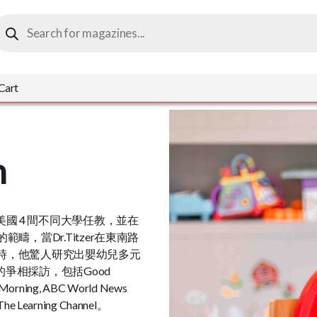
roducts
earch
Cart
n
曾於美國 4 間不同大學任教，並在
學的範疇，當Dr.Titzer在東南路
ty）當教授時，他驚人研究出嬰幼兒多元
爭相採訪，包括Good
 Morning, ABC World News
, The Learning Channel。