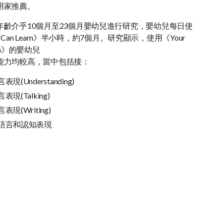
用家推薦。
年齡介乎10個月至23個月嬰幼兒進行研究，嬰幼兒每日使
by Can Learn》半小時，約7個月。研究顯示，使用《Your
earn》的嬰幼兒
能力均較高，當中包括接：
現(Understanding)
現(Talking)
現(Writing)
語言和認知表現