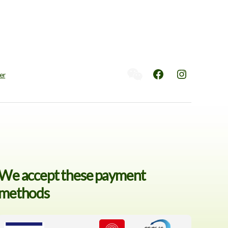
er
facebook
instagram
We accept these payment
methods